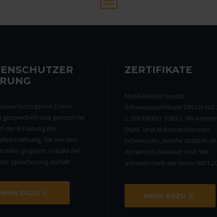
TENSCHUTZER
ZERTIFIKATE
ÄRUNG
Metal-Master besitzt
rsonenbezogenen Daten
Schweisszertifikate DIN EN ISO 
 gespeichert und genutzt mit
2, DIN EN ISO 1090-2. Wir konne
l der Erhaltung der
Stahl- und Alukonstruktionen
ftsbeziehung. Sie werden
schweissen, welche statisch u
t oder gesperrt, sobald der
dynamisch belastet sind. Wir
er Speicherung entfallt
arbeiten nach der Norm 9001:20
MEHR DAZU
MEHR DAZU