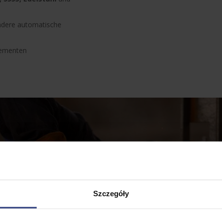
dere automatische
lementen
Szczegóły