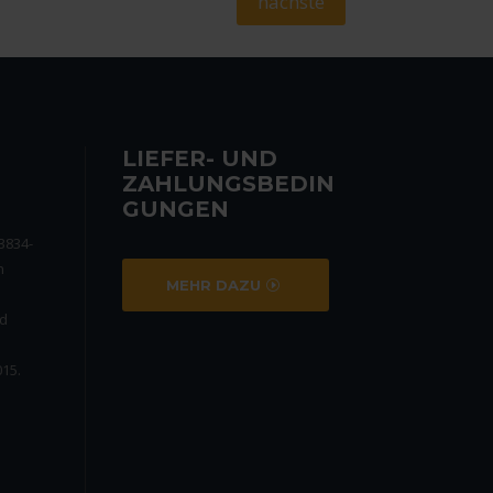
nächste
LIEFER- UND
ZAHLUNGSBEDIN
GUNGEN
3834-
n
MEHR DAZU
nd
15.