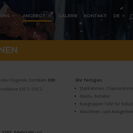
 UNS
ANGEBOT
GALERIE
KONTAKT
DE
NEN
 über folgende Zerifikate
DIN
Wir fertigen
:
Stahlrahmen, Chassisrahm
onsklasse EXC3 i EXC2
Maste, Behälter
Baugruppen Teile fur Indust
Maschinen- und Anlagenteil
, S355, Edelstahl
und