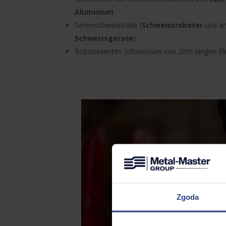
Aluminium
Serienschweissteile (
Schweissroboter
und an
Schweissgerate
)
Robotiesiertes Schweissen von 20m langen E
Zgoda