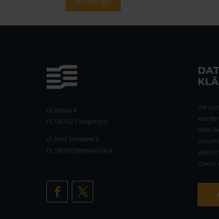
vorherige
DA
KL
Die pe
ul. Nowa 4
werden
PL 58-562 Podgórzyn
dem Zie
ul. Nad Stawami 2
Geschä
PL 58-560 Jelenia Góra
gelösch
Zweck d