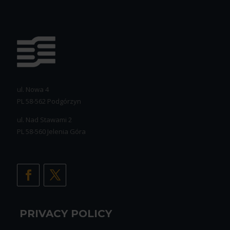
ul. Nowa 4
PL 58-562 Podgórzyn
ul. Nad Stawami 2
PL 58-560 Jelenia Góra
PRIVACY POLICY