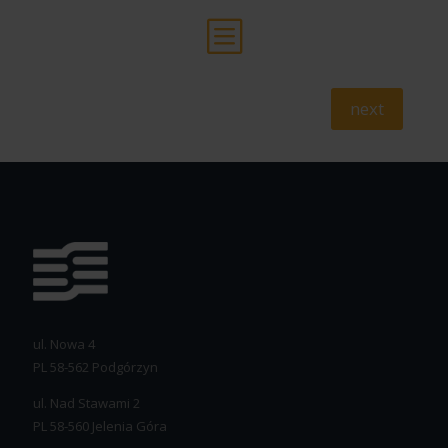
b
next
ul. Nowa 4
PL 58-562 Podgórzyn
ul. Nad Stawami 2
PL 58-560 Jelenia Góra